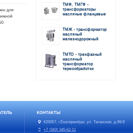
ТМФ, ТМГФ -
трансформаторы
чен для
масляные фланцевые
вижной
50.
ТМЖ - трансформатор
масляный
железнодорожный
ТМТО - трехфазный
масляный
трансформатор
термообработки
АТЕЛЬ
КОНТАКТЫ
620057, г.Екатеринбург, ул. Таганская, д.89-8
+7 (343) 345-62-11