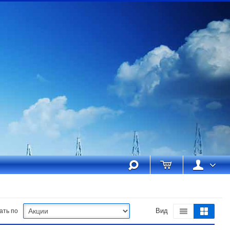
ать по
Вид