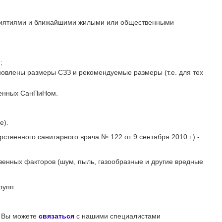
риятиями и ближайшими жилыми или общественными
;
новлены размеры СЗЗ и рекомендуемые размеры (т.е. для тех
ленных СанПиНом.
е).
твенного санитарного врача № 122 от 9 сентября 2010 г.) -
енных факторов (шум, пыль, газообразные и другие вредные
рупп.
и Вы можете
связаться
с нашими специалистами