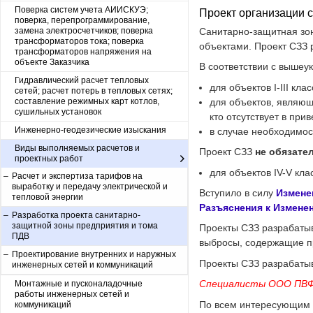
Поверка систем учета АИИСКУЭ;
Проект организации 
поверка, перепрограммирование,
замена электросчетчиков; поверка
Санитарно-защитная зо
трансформаторов тока; поверка
объектами. Проект СЗЗ
трансформаторов напряжения на
объекте Заказчика
В соответствии с выше
Гидравлический расчет тепловых
для объектов I-III кл
сетей; расчет потерь в тепловых сетях;
для объектов, являющ
составление режимных карт котлов,
сушильных установок
кто отсутствует в пр
Инженерно-геодезические изыскания
в случае необходимо
Виды выполняемых расчетов и
Проект СЗЗ
не обязате
проектных работ
для объектов IV-V кл
Расчет и экспертиза тарифов на
Расчет и экспертиза тарифов на
выработку и передачу электрической и
выработку и передачу электрической и
Вступило в силу
Измене
тепловой энергии
тепловой энергии
Разъяснения к Измене
Разработка проекта санитарно-
Разработка проекта санитарно-
защитной зоны предприятия и тома
защитной зоны предприятия и тома
Проекты СЗЗ разрабатыв
ПДВ
ПДВ
выбросы, содержащие п
Проектирование внутренних и наружных
Проектирование внутренних и наружных
Проекты СЗЗ разрабатыв
инженерных сетей и коммуникаций
инженерных сетей и коммуникаций
Специалисты ООО ПВФ 
Монтажные и пусконаладочные
работы инженерных сетей и
По всем интересующим 
коммуникаций