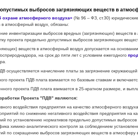
допустимых выбросов загрязняющих веществ в атмосф
б охране атмосферного воздуха»
(№ 96 – ФЗ, ст.30) юридическ
 в атмосферный воздух, обязаны:
ние инвентаризации выбросов вредных (загрязняющих) веществ в
тку проекта предельно допустимых выбросов загрязняющих вещест
няющих) веществ в атмосферный воздух допускается на основании
осприроднадзора, на срок до пяти лет с условием ежегодного
про
ра.
ДВ осуществляется начисление платы за загрязнение окружающей
ого проекта ПДВ плата взимается по базовым ставкам и включаетс
енного проекта ПДВ плата взимается в 25-кратном размере, и выпл
работки Проекта "ПДВ" являются:
ивного воздействия предприятия на качество атмосферного воздуха
оприятий по снижению негативного воздействия предприятия на ка
ний по установлению нормативов предельно допустимых выбросов 
фика химико-аналитического контроля за соблюдением установлен
тий по сокращению выбросов загрязняющих веществ в атмосферу 