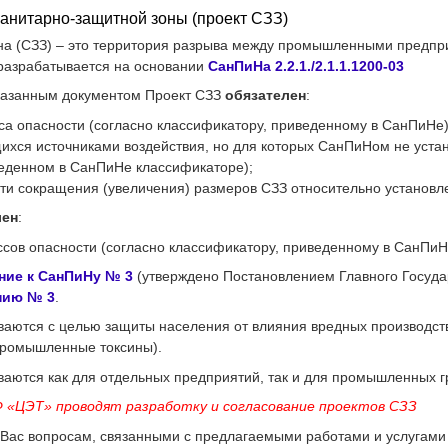
санитарно-защитной зоны (проект СЗЗ)
на (СЗЗ) – это территория разрыва между промышленными предп
 разрабатывается на основании
СанПиНа 2.2.1./2.1.1.1200-03
указанным документом Проект СЗЗ
обязателен
:
асса опасности (согласно классификатору, приведенному в СанПиНе)
ихся источниками воздействия, но для которых СанПиНом не уста
иведенном в СанПиНе классификаторе);
сти сокращения (увеличения) размеров СЗЗ относительно установ
лен
:
ассов опасности (согласно классификатору, приведенному в СанПиН
ние к СанПиНу № 3
(утверждено Постановлением Главного Государс
нию № 3
.
аются с целью защиты населения от влияния вредных производств
ромышленные токсины).
аются как для отдельных предприятий, так и для промышленных г
«ЦЭТ» проводят разработку и согласование проектов СЗЗ
Вас вопросам, связанными с предлагаемыми работами и услугам