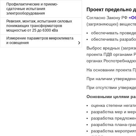
Профилактические и приемо-
сдаточные испытания
Проект предельно 
электрооборудования
Согласно Закону РФ
«О
Ревизия, монтаж, испытания силовых
(загрязняющих) веществ
понижающих трансформаторов
мощностью от 25 до 6300 кВа
обеспечивать проведе
Измерение параметров микроклимата
обеспечивать разрабо
и освещения
Выброс вредных (загряз
проекта ПДВ органами Р
органах Роспотребнадзо
На основании проекта П
При наличии утвержденн
При отсутствии утвержд
Основными целями раз
оценка степени негат
разработка мер и мер
разработка предложе
разработка плана-гра
разработка мероприя