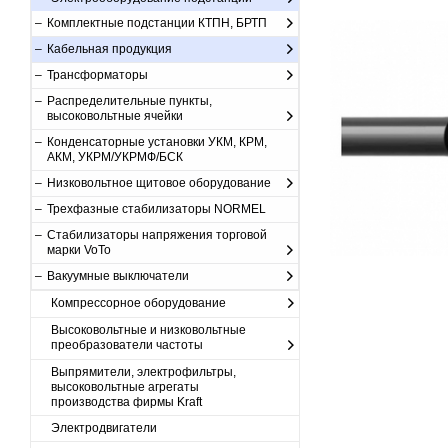
Комплектные подстанции КТПН, БРТП
Кабельная продукция
Трансформаторы
Распределительные пункты,
высоковольтные ячейки
Конденсаторные установки УКМ, КРМ,
АКМ, УКРМ/УКРМФ/БСК
Низковольтное щитовое оборудование
Трехфазные стабилизаторы NORMEL
Стабилизаторы напряжения торговой
марки VoTo
Вакуумные выключатели
Компрессорное оборудование
Высоковольтные и низковольтные
преобразователи частоты
Выпрямители, электрофильтры,
высоковольтные агрегаты
производства фирмы Kraft
Электродвигатели