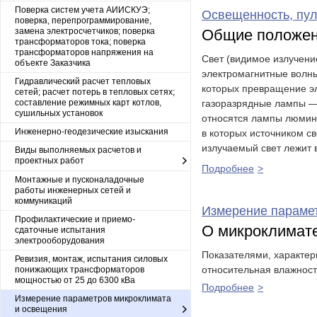
Поверка систем учета АИИСКУЭ;
Освещенность, пу
поверка, перепрограммирование,
замена электросчетчиков; поверка
Общие положе
трансформаторов тока; поверка
трансформаторов напряжения на
Свет (видимое излучени
объекте Заказчика
электромагнитные волны
Гидравлический расчет тепловых
которых превращение эл
сетей; расчет потерь в тепловых сетях;
составление режимных карт котлов,
газоразрядные лампы — л
сушильных установок
относятся лампы люмине
Инженерно-геодезические изыскания
в которых источником с
излучаемый свет лежит в
Виды выполняемых расчетов и
проектных работ
Подробнее
Монтажные и пусконаладочные
работы инженерных сетей и
коммуникаций
Измерение параме
Профилактические и приемо-
О микроклимат
сдаточные испытания
электрооборудования
Показателями, характер
Ревизия, монтаж, испытания силовых
относительная влажность
понижающих трансформаторов
мощностью от 25 до 6300 кВа
Подробнее
Измерение параметров микроклимата
и освещения