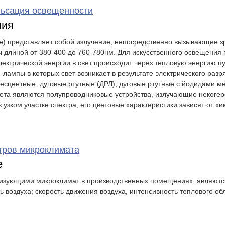
льсация освещенности
ния
е) представляет собой излучение, непосредственно вызывающее з
 длиной от 380-400 до 760-780нм. Для искусственного освещения
ектрической энергии в свет происходит через тепловую энергию п
ампы в которых свет возникает в результате электрического разряд
сцентные, дуговые ртутные (ДРЛ), дуговые ртутные с йодидами ме
вета являются полупроводниковые устройства, излучающие некогере
 узком участке спектра, его цветовые характеристики зависят от 
тров микроклимата
е
изующими микроклимат в производственных помещениях, являются
 воздуха; скорость движения воздуха, интенсивность теплового об