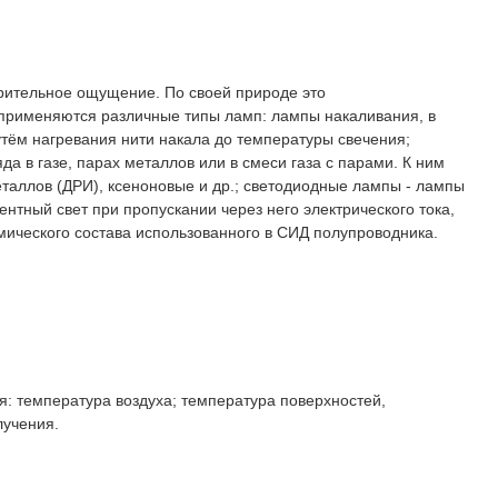
рительное ощущение. По своей природе это
 применяются различные типы ламп: лампы накаливания, в
утём нагревания нити накала до температуры свечения;
а в газе, парах металлов или в смеси газа с парами. К ним
таллов (ДРИ), ксеноновые и др.; светодиодные лампы - лампы
нтный свет при пропускании через него электрического тока,
химического состава использованного в СИД полупроводника.
: температура воздуха; температура поверхностей,
лучения.