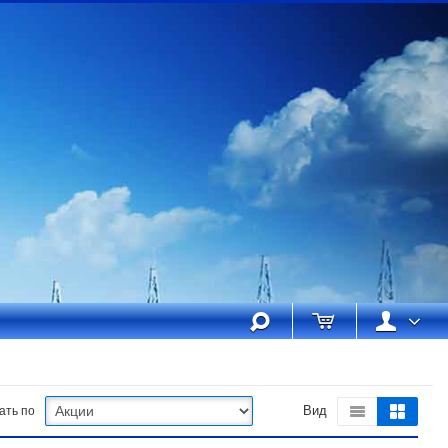
ать по
Вид