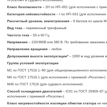
Класс безопасности
– 2Н по НП–001 (для исполнения с прие
Категория сейсмостойкости
– I по НП–031 (для исполнения
Рассчетный уровень землетрясения
– 9 баллов по шкале M
Вид тока
– переменный трехфазный.
Частота тока
– 50 и 60 Гц.
Напряжение
– 220/380В или 380 В. По требованию заказчика
Направление вращения
– любое.
Допускаемая высота эксплуатации*
– 1000 м над уровнем 
Группа условий эксплуатации
M1 по ГОСТ 17516.1–90 (для общепромышленного исполнени
М6 по ГОСТ 17516.1 (для исполнения с приемкой «Росатом»)
М46 по ГОСТ 17516 (для судового исполнения).
Способ охлаждения двигателей
– IC01 по ГОСТ 20459–87 (
исполнения с приемкой «Росатом»).
Класс нагревостойкости изоляции обмотки статора
не ни