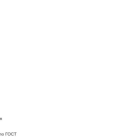
я
 по ГОСТ