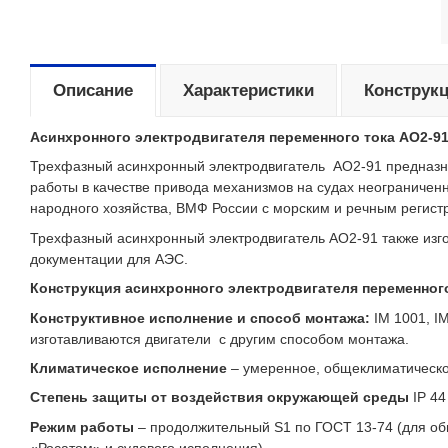
Описание
Характеристики
Конструк
Асинхронного электродвигателя переменного тока АО2-9
Трехфазный асинхронный электродвигатель АО2-91 предназна
работы в качестве привода механизмов на судах неограничен
народного хозяйства, ВМФ России с морским и речным регист
Трехфазный асинхронный электродвигатель АО2-91 также изг
документации для АЭС.
Конструкция асинхронного электродвигателя переменного
Конструктивное исполнение и способ монтажа:
IM 1001, IM
изготавливаются двигатели с другим способом монтажа.
Климатическое исполнение
– умеренное, общеклиматическо
Степень защиты от воздействия окружающей среды
IP 44
Режим работы
– продолжительный S1 по ГОСТ 13-74 (для об
«Росатом» и судового исполнения).