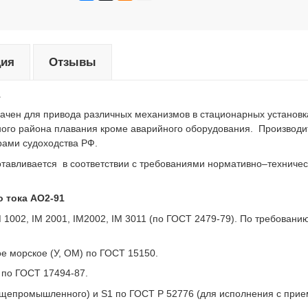
ция
Отзывы
1
чен для привода различных механизмов в стационарных установк
ного района плавания кроме аварийного оборудования. Производи
рами судоходства РФ.
отавливается в соответствии с требованиями нормативно–техничес
 тока АО2-91
 1002, IM 2001, IM2002, IM 3011 (по ГОСТ 2479-79). По требованию
е морское (У, ОМ) по ГОСТ 15150.
 по ГОСТ 17494-87.
щепромышленного) и S1 по ГОСТ Р 52776 (для исполнения с прие