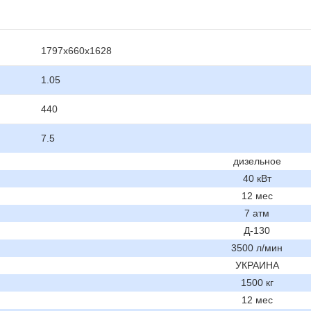
1797х660х1628
1.05
440
7.5
дизельное
40 кВт
12 мес
7 атм
Д-130
3500 л/мин
УКРАИНА
1500 кг
12 мес