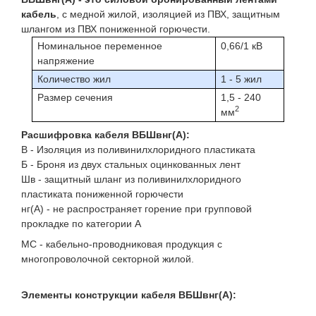
кабель
, с медной жилой, изоляцией из ПВХ, защитным
шлангом из ПВХ пониженной горючести.
Номинальное переменное
0,66/1 кВ
напряжение
Количество жил
1 - 5 жил
Размер сечения
1,5 - 240
2
мм
Расшифровка кабеля ВБШвнг(A):
В - Изоляция из поливинилxлоридного пластиката
Б - Броня из двух стальных оцинкованных лент
Шв - защитный шланг из поливинилxлоридного
пластиката пониженной горючести
нг(A) - не распространяет горение при групповой
прокладке по категории А
МС - кабельно-проводниковая продукция с
многопроволочной секторной жилой.
Элементы конструкции кабеля ВБШвнг(A):