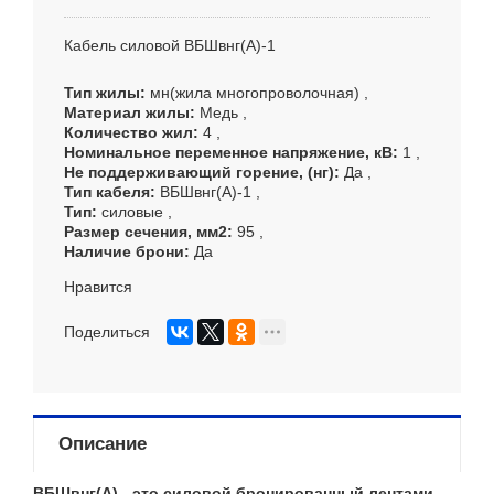
Кабель силовой
ВБШвнг(А)-1
Тип жилы
мн(жила многопроволочная)
Материал жилы
Медь
Количество жил
4
Номинальное переменное напряжение, кВ
1
Не поддерживающий горение, (нг)
Да
Тип кабеля
ВБШвнг(А)-1
Тип
силовые
Размер сечения, мм
2
95
Наличие брони
Да
Нравится
Поделиться
Описание
ВБШвнг(А)
- это
силовой бронированный лентами