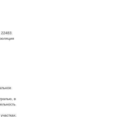
 22483.
Изоляция
альное
тралью, в
тельность
участках.