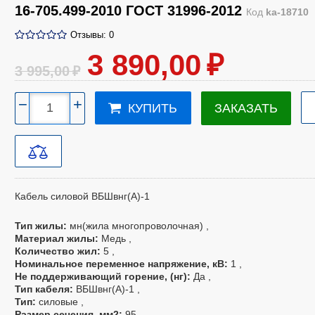
16-705.499-2010 ГОСТ 31996-2012
Код
ka-18710
Отзывы: 0
3 890
,00
₽
3 995
,00
₽
−
+
ЗАКАЗАТЬ
КУПИТЬ
Кабель силовой
ВБШвнг(А)-1
Тип жилы
мн(жила многопроволочная)
Материал жилы
Медь
Количество жил
5
Номинальное переменное напряжение, кВ
1
Не поддерживающий горение, (нг)
Да
Тип кабеля
ВБШвнг(А)-1
Тип
силовые
Размер сечения, мм
2
95