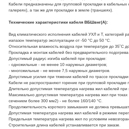
Кабели предназначены для групповой прокладки в кабельных 
галереях), а так же для прокладки в земле (траншеях).
Технические характеристики кабеля ВБШвнг(A):
Вид климатического исполнения кабелей УХЛ и Т, категорий р
иапазон температур эксплуатации от -50 °С до 50 °С.
Относительная влажность воздуха при температуре до 35˚С до
Прокладка и монтаж кабелей без предварительного подогрева 
Допустимый радиус изгиба кабелей при прокладке:
- одножильные - не менее 10 наружных диаметров;
- многожильные - не менее 7,5 наружных диаметров.
Допустимые усилия при тяжении кабелей по трассе прокладки
Кабели не распространяют горение при групповой прокладке п
Длительно допустимая температура нагрева жил кабелей при э
Максимально допустимая температура нагрева жил при токах
сечением более 300 мм2) - не более 160/140 °С.
Продолжительность короткого замыкания не должна превышать 
Допустимая температура нагрева жил кабелей в режиме перегр
Предельная температура нагрева жил по условиям невозгоран
Строительная длина кабелей устанавливается при заказе.