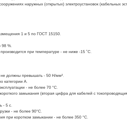
сооружениях наружных (открытых) электроустановок (кабельных эс
азмещения 1 и 5 по ГОСТ 15150.
 98 %.
производится при температуре - не ниже -15 ˚С.
 не должны превышать - 50 Н/мм².
о категории А.
ксплуатации - не более 70 °С.
 короткого замыкания (вторая цифра для кабелей с токопроводящ
- 5 с.
узки - не более 90°С.
ия при коротком замыкании - не более 350 °С.