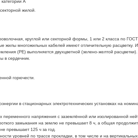
 категории А
 секторной жилой.
волочная, круглой или секторной формы, 1 или 2 класса по ГОСТ
ные жилы многожильных кабелей имеют отличительную расцветку. 
емления (PE) выполняется двухцветной (зелено-желтой расцветки).
ы в сердечник.
енной горючести.
энергии в стационарных электротехнических установках на номин
ях переменного напряжения с заземлённой или изолированной ней
роткого замыкания на землю не превышает 8 ч, а общая продолжи
не превышает 125 ч за год.
ости уровней по трассе прокладки, в том числе и на вертикальных 