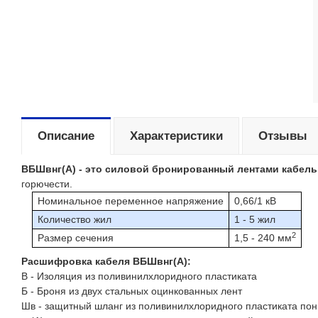
Описание
Характеристики
Отзывы
ВБШвнг(А)
- это
силовой бронированный лентами кабель
горючести.
Номинальное переменное напряжение
0,66/1 кВ
Количество жил
1 - 5 жил
2
Размер сечения
1,5 - 240 мм
Расшифровка кабеля ВБШвнг(A):
В - Изоляция из поливинилxлоридного пластиката
Б - Броня из двух стальных оцинкованных лент
Шв - защитный шланг из поливинилxлоридного пластиката по