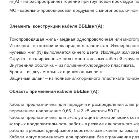
нг(A) - не распространяет горение при групповой прокладке по
МС - кабельно-проводниковая продукция с многопроволочной
Элементы конструкции кабеля ВБШвнг(A):
Токопроводящая жила - медная однопроволочная или многопро
Изоляция - из поливинилxлоридного пластиката. Изолирован
нулевых жил (N) выполняется синего цвета. Изоляция жил заз
Скрутка - изолированные жилы многожильных кабелей скручен
Внутренняя оболочка – из поливинилхлоридного пластиката.
Броня – из двух стальных оцинкованных лент.
Защитный шланг – из поливинилхлоридного пластиката пониж
Область применения кабеля ВБШвнг(A):
Кабели предназначены для передачи и распределения электро
переменное напряжение 0,66, 1 и 3 кВ частоты 50 Гц.
Кабели предназначены для эксплуатации в электрических сет
которых продолжительность работы в режиме однофазного ко
работы в режиме однофазного короткого замыкания на землю 
Кабели могут применяться для прокладки без ограничения разн