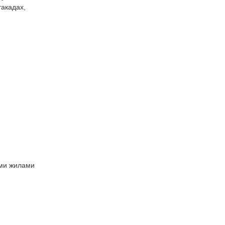
такадах,
ими жилами