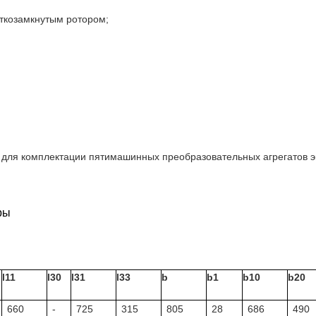
откозамкнутым ротором;
для комплектации пятимашинных преобразовательных агрегатов э
ры
l11
l30
l31
l33
b
b1
b10
b20
660
-
725
315
805
28
686
490