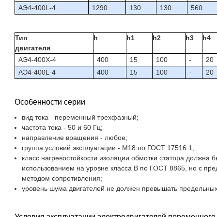
АЭ4-400L-4
1290
130
130
560
Тип
h
h1
h2
h3
h4
двигателя
АЭ4-400X-4
400
15
100
-
20
АЭ4-400L-4
400
15
100
-
20
Особенности серии
вид тока - переменный трехфазный;
частота тока - 50 и 60 Гц;
направление вращения - любое;
группа условий эксплуатации - M18 по ГОСТ 17516.1;
класс нагревостойкости изоляции обмотки статора должна 
использованием на уровне класса B по ГОСТ 8865, но с пр
методом сопротивления;
уровень шума двигателей не должен превышать предельных 
Условия эксплуатации электродвигателей переменного