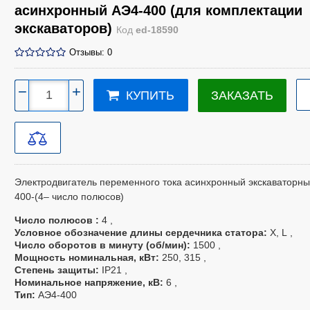
асинхронный АЭ4-400 (для комплектации
экскаваторов)
Код
ed-18590
Отзывы: 0
−
+
ЗАКАЗАТЬ
КУПИТЬ
Электродвигатель переменного тока асинхронный экскаваторн
400-(4– число полюсов)
Число полюсов
4
Условное обозначение длины сердечника статора
X, L
Число оборотов в минуту (об/мин)
1500
Мощность номинальная, кВт
250, 315
Степень защиты
IP21
Номинальное напряжение, кВ
6
Тип
АЭ4-400