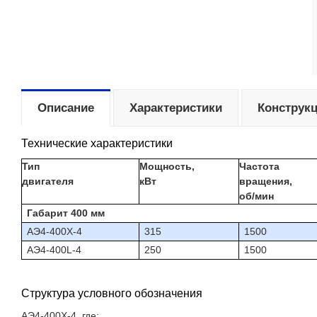
Описание
Характеристики
Конструк
Технические характеристики
Тип
Мощность,
Частота
двигателя
кВт
вращения,
об/мин
Габарит 400 мм
АЭ4-400X-4
315
1500
АЭ4-400L-4
250
1500
Структура условного обозначения
АЭ4-400X-4, где: