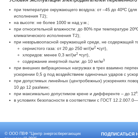
при температуре окружающего воздуха: от –45 до 40ºС (для 
исполнения Т2);
на высоте: не более 1000 м над у.м.;
при относительной влажности: до 80% при температуре 20ºС
климатического исполнения Т2);
при невзрывоопасной окружающей среде, не содержащей то
2
сернистого газа: от 20 до 250 мг/(м
•сут),
2
хлоридов: менее 0,3 мг/(м
•сут),
3
содержание инертной пыли: до 10 мг/м
при внешних вибрационных нагрузках в трех взаимно перпе
ускорении 0,5 g под воздействием одиночных ударов с ускор
при допустимых линейных (центробежных) ускорениях поворо
10 до 12 раз/мин;
при максимально допустимом крене и дифференте – до 12⁰
в условиях безопасности в соответствии с ГОСТ 12.2.007.0
© ООО ПВФ "Центр энергосберегающих
ПОДПИСАТЬСЯ 