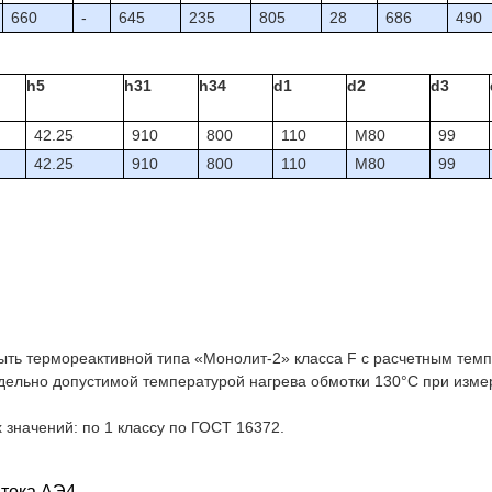
660
-
645
235
805
28
686
490
h5
h31
h34
d1
d2
d3
42.25
910
800
110
М80
99
42.25
910
800
110
М80
99
быть термореактивной типа «Монолит-2» класса F с расчетным те
едельно допустимой температурой нагрева обмотки 130°С при изм
значений: по 1 классу по ГОСТ 16372.
 тока АЭ4