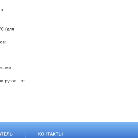
го
ºС (для
ов:
альном
агрузок – от
АТЕЛЬ
КОНТАКТЫ