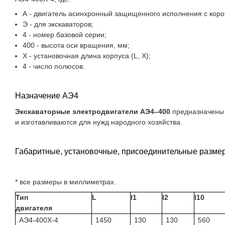
А - двигатель асинхронный защищенного исполнения с кор
Э - для экскаваторов;
4 - номер базовой серии;
400 - высота оси вращения, мм;
Х - установочная длина корпуса (L, Х);
4 - число полюсов.
Назначение АЭ4
Экскаваторные электродвигатели АЭ4–400
предназначены 
и изготавливаются для нужд народного хозяйства.
Габаритные, установочные, присоединительные разме
* все размеры в миллиметрах.
Тип
L
l1
l2
l10
двигателя
АЭ4-400X-4
1450
130
130
560