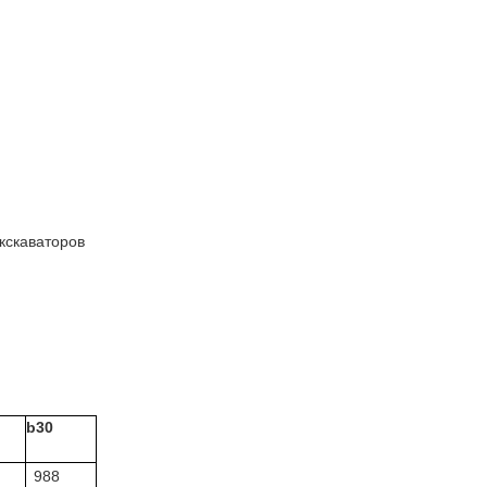
кскаваторов
b30
988