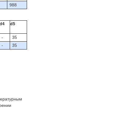
988
d4
d5
-
35
-
35
мпературным
ерении