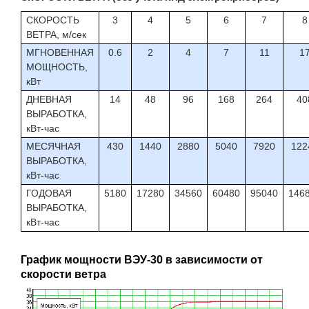
СКОРОСТЬ
3
4
5
6
7
8
ВЕТРА, м/сек
МГНОВЕННАЯ
0.6
2
4
7
11
1
МОЩНОСТЬ,
кВт
ДНЕВНАЯ
14
48
96
168
264
40
ВЫРАБОТКА,
кВт-час
МЕСЯЧНАЯ
430
1440
2880
5040
7920
122
ВЫРАБОТКА,
кВт-час
ГОДОВАЯ
5180
17280
34560
60480
95040
146
ВЫРАБОТКА,
кВт-час
График мощности ВЭУ-30 в зависимости от
скорости ветра