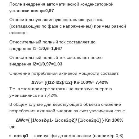
После внедрения автоматической конденсаторной
установки
cos φ=0,97
Относительную активную составляющую тока
(совпадающую по фазе с напряжением) примем равной
единице.
Относительный полный ток составляет до
внедрения
I1=1/0,6=1,667
Относительный полный ток составляет после
внедрения
I2=1/0,97=1,03
Снижение потребления активной мощности составит:
ΔWc= [(I12-I22)/I12]·Кп·100%= 7,42%
Т.е. в этом примере затраты на активную энергию
уменьшились на 7,42%.
В общем случае для действующего объекта снижение
потребления активной энергии за счет увеличения cos φ
ΔWc={ [1/cos2φ1- 1/cos2φ2]/ [1/cos2φ1] }·Кп·100%
где:
cos φ1
– косинус фи до компенсации (например 0,6)