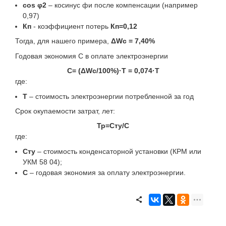
cos φ2
– косинус фи после компенсации (например
0,97)
Кп
- коэффициент потерь
Кп=0,12
Тогда, для нашего примера,
ΔWc = 7,40%
Годовая экономия C в оплате электроэнергии
С= (ΔWc/100%)·T = 0,074·Т
где:
Т
– стоимость электроэнергии потребленной за год
Срок окупаемости затрат, лет:
Тр=Сту/С
где:
Сту
– стоимость конденсаторной установки (КРМ или
УКМ 58 04);
С
– годовая экономия за оплату электроэнергии.